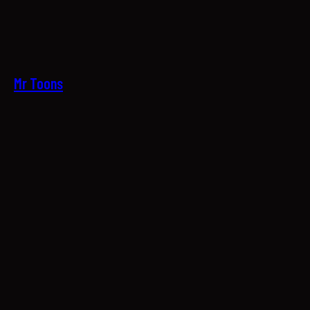
09
Mr Toons
10