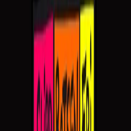
14
15
De tre operabukkene bruse