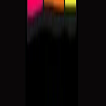
De tre operabukkene bruse
De tre operabukkene bruse
Sommerkonsert med Martin og Henrik Enger Holm
17