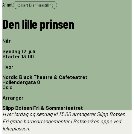
Annet
Konsert Eller Forestilling
Den lille prinsen
Når
Søndag 12. juli
Starter
13:00
Hvor
Nordic Black Theatre & Cafeteatret
Hollendergata 8
Oslo
Arrangør
Slipp Botsen Fri & Sommerteatret
Hver lørdag og søndag kl 13:00 arrangerer Slipp Botsen
Fri gratis barnearrangementer i Botsparken oppe ved
lekeplassen.