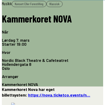
Musikk
Konsert Eller Forestilling
Klassisk
Kammerkoret NOVA
Når
Lørdag 7. mars
Starter
19:00
Hvor
Nordic Black Theatre & Cafeteatret
Hollendergata 8
Oslo
Arrangør
Kammerkoret NOVA
Kammerkoret Nova har eget
billettsystem:
https://nova.ticketco.events/n...