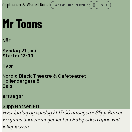
Opptreden & Visuell Kunst
Konsert Eller Forestilling
Circus
Mr Toons
Når
Søndag 21. juni
Starter
13:00
Hvor
Nordic Black Theatre & Cafeteatret
Hollendergata 8
Oslo
Arrangør
Slipp Botsen Fri
Hver lørdag og søndag kl 13:00 arrangerer Slipp Botsen
Fri gratis barnearrangementer i Botsparken oppe ved
lekeplassen.